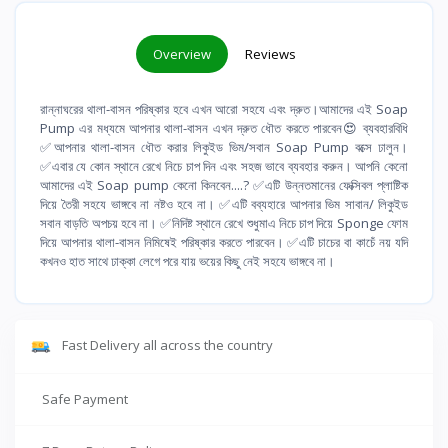
Overview
Reviews
রান্নাঘরের থালা-বাসন পরিষ্কার হবে এখন আরো সহযে এবং দ্রুত।আমাদের এই Soap
Pump এর মধ্যমে আপনার থালা-বাসন এখন দ্রুত ধৌত করতে পারবেন😍 ব্যবহারবিধি
✅আপনার থালা-বাসন ধৌত করার লিকুইড ভিম/সবান Soap Pump বক্সে ঢালুন।
✅এবার যে কোন স্থানে রেখে নিচে চাপ দিন এবং সহজ ভাবে ব্যবহার করুন। আপনি কেনো
আমাদের এই Soap pump কেনো কিনবেন....? ✅এটি উন্নতমানের ফেক্সিবল প্লাষ্টিক
দিয়ে তৈরী সহযে ভাঙ্গবে না নষ্টও হবে না। ✅এটি বব্যহারে আপনার ভিম সাবান/ লিকুইড
সবান বাড়তি অপচয় হবে না। ✅নিদিষ্ট স্থানে রেখে শুধুমাএ নিচে চাপ দিয়ে Sponge ফোম
দিয়ে আপনার থালা-বাসন নিমিষেই পরিষ্কার করতে পারবেন। ✅এটি চাচের বা কাচেঁ নয় যদি
কখনও হাত সাথে ঢাক্কা লেগে পরে যায় ভয়ের কিছু নেই সহযে ভাঙ্গবে না।
Fast Delivery all across the country
Safe Payment