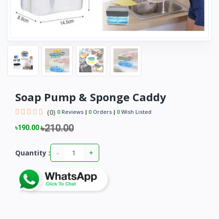
Soap Pump & Sponge Caddy
(0)
0
Reviews
0
Orders
0
Wish Listed
৳210.00
৳190.00
-
+
Quantity :