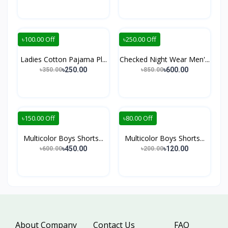
৳100.00 Off
৳250.00 Off
Ladies Cotton Pajama Pl...
Checked Night Wear Men'...
৳250.00
৳600.00
৳350.00
৳850.00
৳150.00 Off
৳80.00 Off
Multicolor Boys Shorts...
Multicolor Boys Shorts...
৳450.00
৳120.00
৳600.00
৳200.00
About Company
Contact Us
FAQ