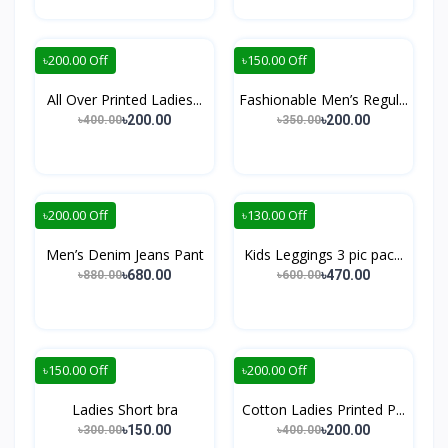
৳200.00 Off
৳150.00 Off
All Over Printed Ladies...
Fashionable Men’s Regul...
৳200.00
৳200.00
৳400.00
৳350.00
৳200.00 Off
৳130.00 Off
Men’s Denim Jeans Pant
Kids Leggings 3 pic pac...
৳680.00
৳470.00
৳880.00
৳600.00
৳150.00 Off
৳200.00 Off
Ladies Short bra
Cotton Ladies Printed P...
৳150.00
৳200.00
৳300.00
৳400.00