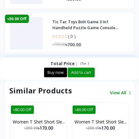
৳50.00 Off
Tic Tac Toys Bolt Game 3 In1
Handheld Puzzle Game Console
Portable Child Board G
( 0 )
৳700.00
৳750.00
Total Price
:
(
)
Tax :
Buy now
Add to cart
Similar Products
View All
৳80.00 Off
৳80.00 Off
Women T Shirt Short Sle...
Women T Shirt Short Sle...
৳170.00
৳170.00
৳250.00
৳250.00