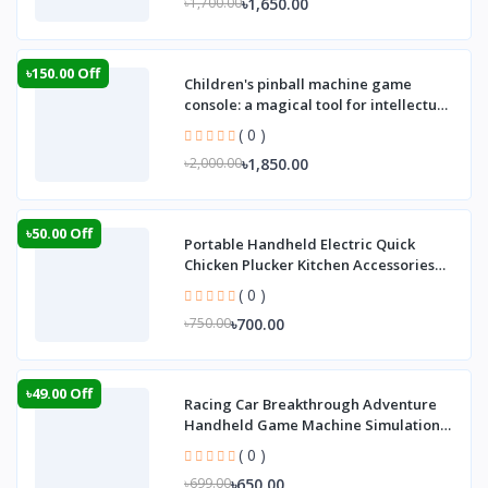
৳1,650.00
৳1,700.00
৳150.00 Off
Children's pinball machine game
console: a magical tool for intellectual
develop
( 0 )
৳1,850.00
৳2,000.00
৳50.00 Off
Portable Handheld Electric Quick
Chicken Plucker Kitchen Accessories
Poultry Hai
( 0 )
৳700.00
৳750.00
৳49.00 Off
Racing Car Breakthrough Adventure
Handheld Game Machine Simulation
Driving of Th
( 0 )
৳650.00
৳699.00