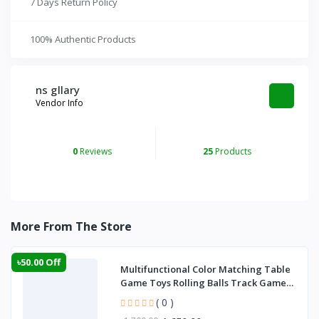
7 Days Return Policy
100% Authentic Products
ns gllary
Vendor Info
0
Reviews
25
Products
More From The Store
৳50.00 Off
Multifunctional Color Matching Table
Game Toys Rolling Balls Track Game
Manual P
( 0 )